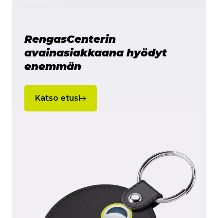
RengasCenterin
avainasiakkaana hyödyt
enemmän
Katso etusi