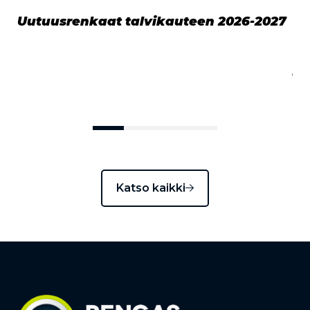
Uutuusrenkaat talvikauteen 2026-2027
TK
ke
ki
pa
Katso kaikki