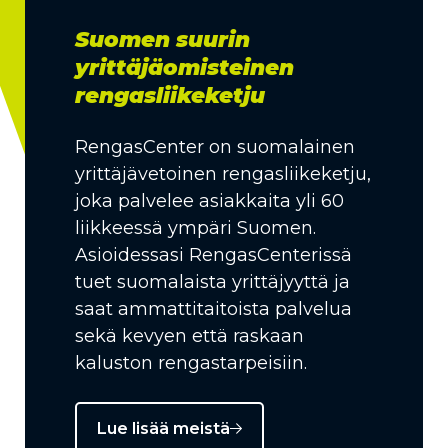
Suomen suurin
yrittäjäomisteinen
rengasliikeketju
RengasCenter on suomalainen
yrittäjävetoinen rengasliikeketju,
joka palvelee asiakkaita yli 60
liikkeessä ympäri Suomen.
Asioidessasi RengasCenterissä
tuet suomalaista yrittäjyyttä ja
saat ammattitaitoista palvelua
sekä kevyen että raskaan
kaluston rengastarpeisiin.
Lue lisää meistä