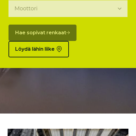
Hae sopivat renkaat
Löydä lähin liike