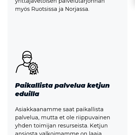
yrittäjävetoisen palvelutarjonnan
myös Ruotsissa ja Norjassa.
Paikallista palvelua ketjun
eduilla
Asiakkaanamme saat paikallista
palvelua, mutta et ole riippuvainen
yhden toimijan resurseista. Ketjun
ansiosta valkoimamme on laaja,