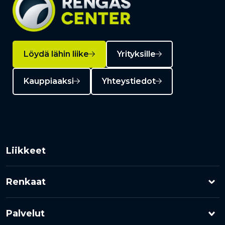
Löydä lähin liike
Yrityksille
Kauppiaaksi
Yhteystiedot
Liikkeet
Renkaat
Henkilöauton renkaat
Palvelut
Pakettiauton renkaat