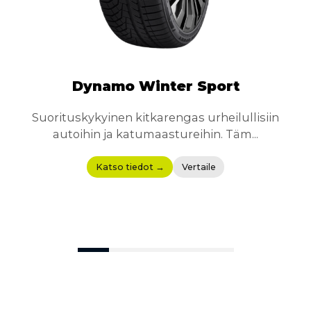
Dynamo Winter Sport
Suorituskykyinen kitkarengas urheilullisiin
D
autoihin ja katumaastureihin. Täm...
Katso tiedot →
Vertaile