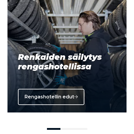
Renkaiden säilytys
rengashotellissa
Rengashotellin edut